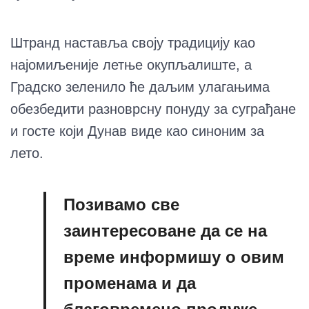
Штранд наставља своју традицију као
најомиљеније летње окупљалиште, а
Градско зеленило ће даљим улагањима
обезбедити разноврсну понуду за суграђане
и госте који Дунав виде као синоним за
лето.
Позивамо све
заинтересоване да се на
време информишу о овим
променама и да