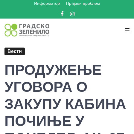
Информатор
Пријави проблем
Skip
Skip
Skip
to
to
to
Facebook
Instagram
main
content
footer
navigation
Вести
ПРОДУЖЕЊЕ
УГОВОРА О
ЗАКУПУ КАБИНА
ПОЧИЊЕ У