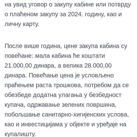
на увид уговор о закупу кабине или потврду
о плаћеном закупу за 2024. годину, као и
личну карту.
После више година, цене закупа кабина су
повећане: мала кабина ће коштати
21.000,00 динара, а велика 28.000,00
динара. Повећање цена је условљено
праћењем раста трошкова, потребом да се
обезбеде додатна улагања у безбедност
купача, одржавање зелених површина,
побољшање санитарно-хигијенских услова,
као и инвестицијама у објекте и уређаје на
купалишту.