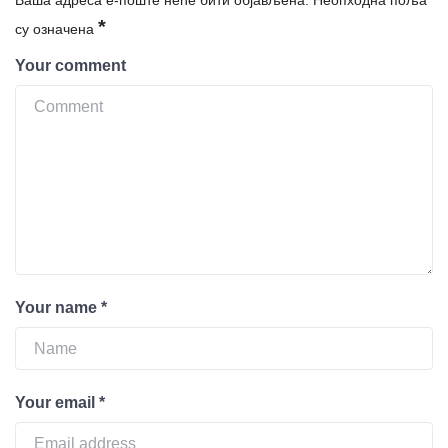
Ваша адреса е-поште неће бити објављена.
Неопходна поља
*
су означена
Your comment
Your name
*
Your email
*