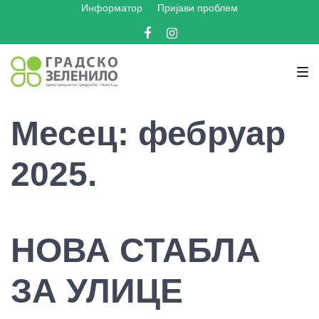
Информатор
Пријави проблем
Skip
Skip
Skip
to
to
to
Facebook
Instagram
main
content
footer
navigation
Месец:
фебруар
2025.
НОВА СТАБЛА
ЗА УЛИЦЕ