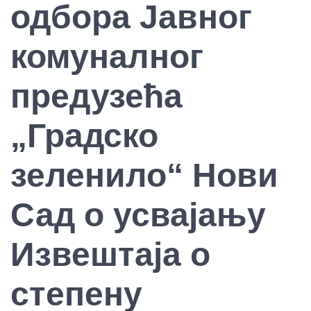
одбора Јавног
комуналног
предузећа
„Градско
зеленило“ Нови
Сад о усвајању
Извештаја о
степену