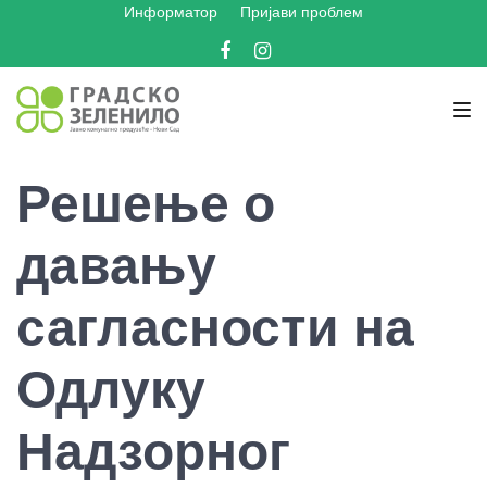
Информатор
Пријави проблем
Skip
Skip
Skip
to
to
to
Facebook
Instagram
main
content
footer
navigation
Решење о
давању
сагласности на
Одлуку
Надзорног