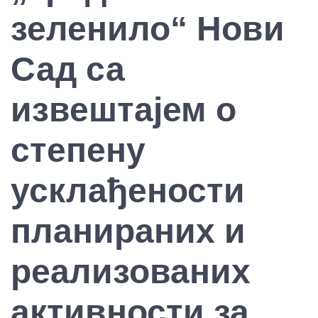
зеленило“ Нови
Сад са
извештајем о
степену
усклађености
планираних и
реализованих
активности за