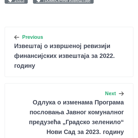
2023
тромесечни извештаји
Кретање
Previous
Извештај о извршеној ревизији
чланка
финансијских извештаја за 2022.
годину
Next
Одлука о изменама Програма
пословања Јавног комуналног
предузећа „Градско зеленило“
Нови Сад за 2023. годину