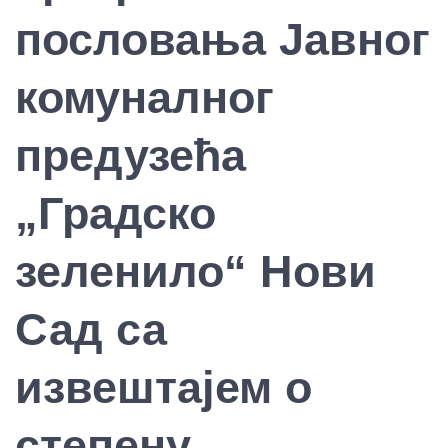
пословања Јавног
комуналног
предузећа
„Градско
зеленило“ Нови
Сад са
извештајем о
степену