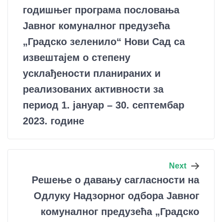
годишњег програма пословања
Јавног комуналног предузећа
„Градско зеленило“ Нови Сад са
извештајем о степену
усклађености планираних и
реализованих активности за
период 1. јануар – 30. септембар
2023. године
Next
Решење о давању сагласности на
Одлуку Надзорног одбора Јавног
комуналног предузећа „Градско