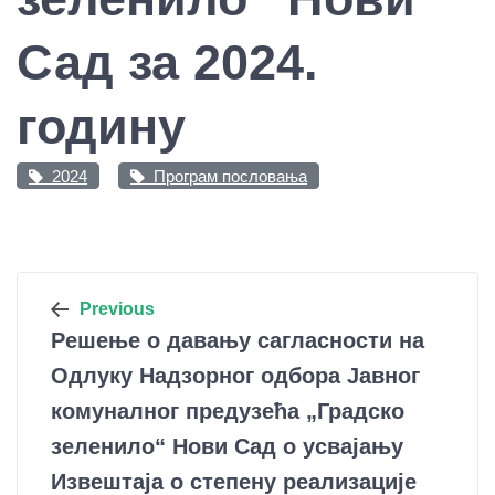
Сад за 2024.
годину
2024
Програм пословања
Кретање
Previous
Решење о давању сагласности на
чланка
Одлуку Надзорног одбора Јавног
комуналног предузећа „Градско
зеленило“ Нови Сад о усвајању
Извештаја о степену реализације