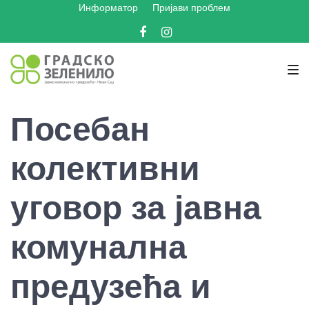
Информатор
Пријави проблем
Skip
Skip
Skip
to
to
to
Facebook
Instagram
main
content
footer
navigation
Посебан
колективни
уговор за јавна
комунална
предузећа и