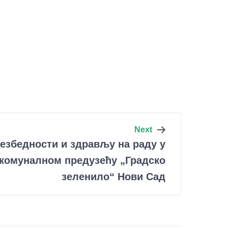
Next
езбедности и здрављу на раду у
комуналном предузећу „Градско
зеленило“ Нови Сад