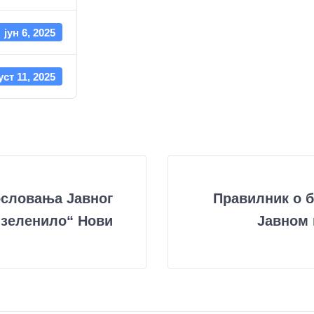
јун 6, 2025
уст 11, 2025
ословања Јавног
Правилник о б
 зеленило“ Нови
Јавном 