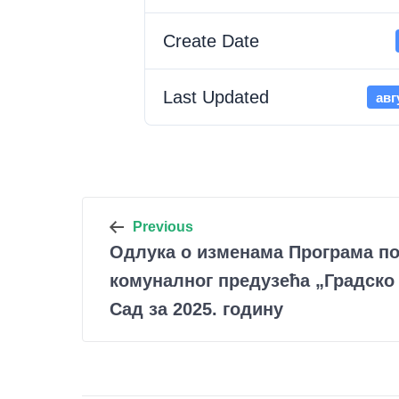
Create Date
Last Updated
авг
Кретање
Previous
Одлука о изменама Програма п
чланка
комуналног предузећа „Градско
Сад за 2025. годину