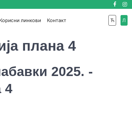
Faceboo
Ins
Корисни линкови
Контакт
Ћ
Л
ија плана 4
абавки 2025. -
 4