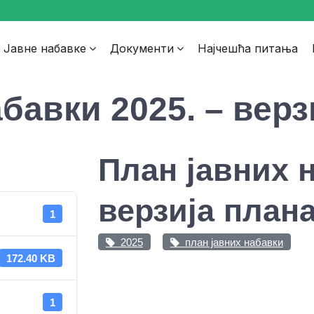
Јавне набавке
Документи
Најчешћа питања
бавки 2025. – верз
План јавних н
верзија плана
1
2025
план јавних набавки
172.40 KB
1