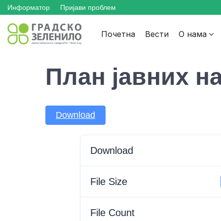
Skip
Skip
Skip
Информатор
Пријави проблем
to
to
to
Почетна
Вести
О нама
main
content
footer
navigation
План јавних на
Download
Download
File Size
File Count