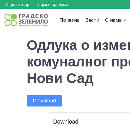
Skip
Skip
Skip
Информатор
Пријави проблем
to
to
to
Почетна
Вести
О нама
main
content
footer
navigation
Одлука о изме
комуналног пр
Нови Сад
Download
Download