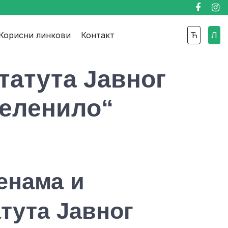
Faceboo
Ins
Корисни линкови
Контакт
Ћ
Л
татута Јавног
зеленило“
енама и
тута Јавног