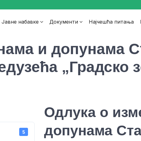
Јавне набавке
Документи
Најчешћа питања
нама и допунама С
едузећа „Градско 
Одлука о изм
допунама Ста
5