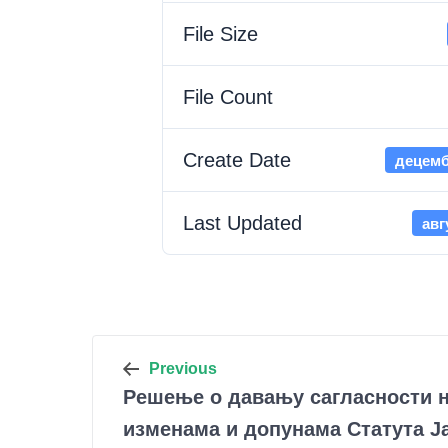
File Size
File Count
Create Date
децемб
Last Updated
авг
Кретање
Previous
Решење о давању сагласности н
чланка
изменама и допунама Статута Ј