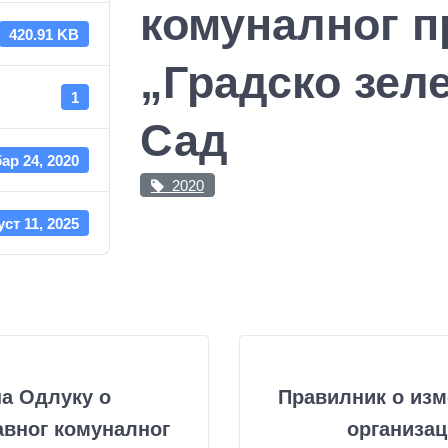
комуналног п
420.91 KB
„Градско зел
1
Сад
ар 24, 2020
2020
уст 11, 2025
а Одлуку о
Правилник о изм
авног комуналног
организац