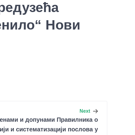
редузећа
енило“ Нови
Next
енами и допунами Правилника о
ији и систематизацији послова у