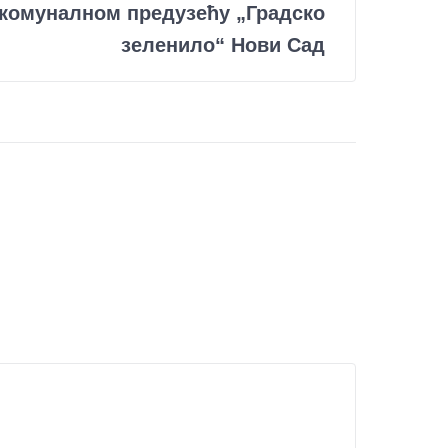
комуналном предузећу „Градско
зеленило“ Нови Сад