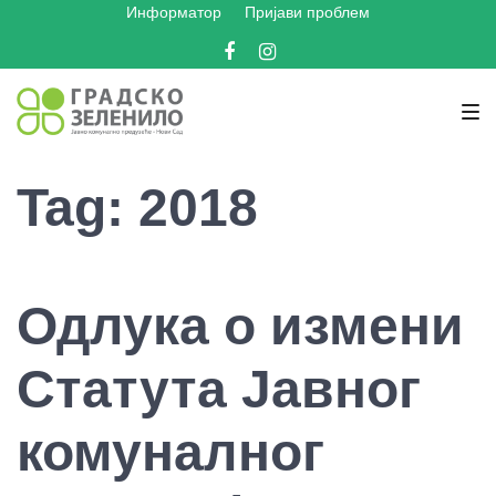
Информатор
Пријави проблем
Skip
Skip
Skip
to
to
to
Facebook
Instagram
main
content
footer
navigation
Tag:
2018
Одлука о измени
Статута Јавног
комуналног