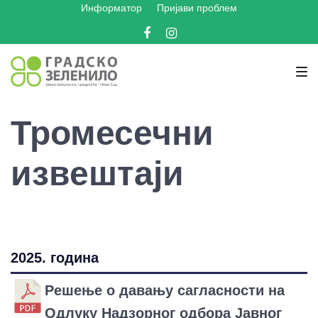
Информатор
Пријави проблем
Skip
Skip
Skip
to
to
to
Facebook
Instagram
main
content
footer
navigation
Тромесечни
извештаји
2025. година
Решење о давању сагласности на
Одлуку Надзорног одбора Јавног