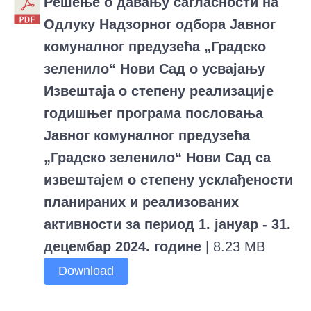
Решење о давању сагласности на
Одлуку Надзорног одбора Јавног
комуналног предузећа „Градско
зеленило“ Нови Сад о усвајању
Извештаја о степену реализације
годишњег програма пословања
Јавног комуналног предузећа
„Градско зеленило“ Нови Сад са
извештајем о степену усклађености
планираних и реализованих
активности за период 1. јануар - 31.
децембар 2024. године
| 8.23 MB
Download