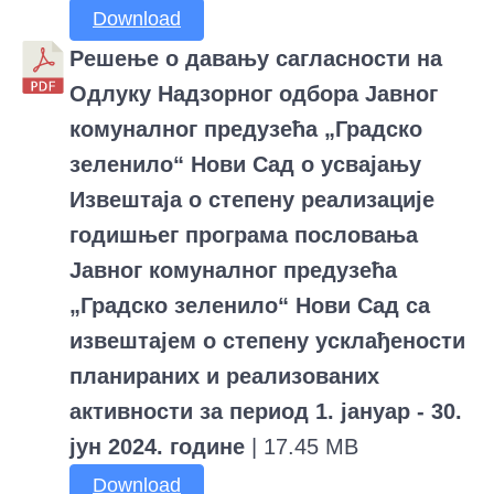
Download
Решење о давању сагласности на
Одлуку Надзорног одбора Јавног
комуналног предузећа „Градско
зеленило“ Нови Сад о усвајању
Извештаја о степену реализације
годишњег програма пословања
Јавног комуналног предузећа
„Градско зеленило“ Нови Сад са
извештајем о степену усклађености
планираних и реализованих
активности за период 1. јануар - 30.
јун 2024. године
| 17.45 MB
Download