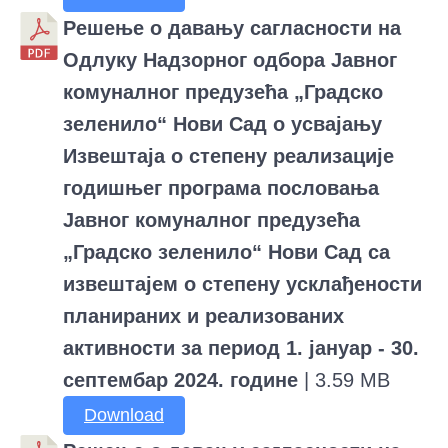
Решење о давању сагласности на
Одлуку Надзорног одбора Јавног
комуналног предузећа „Градско
зеленило“ Нови Сад о усвајању
Извештаја о степену реализације
годишњег програма пословања
Јавног комуналног предузећа
„Градско зеленило“ Нови Сад са
извештајем о степену усклађености
планираних и реализованих
активности за период 1. јануар - 30.
септембар 2024. године
| 3.59 MB
Download