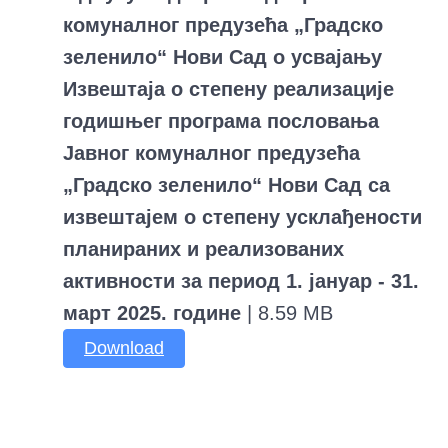
комуналног предузећа „Градско
зеленило“ Нови Сад о усвајању
Извештаја о степену реализације
годишњег програма пословања
Јавног комуналног предузећа
„Градско зеленило“ Нови Сад са
извештајем о степену усклађености
планираних и реализованих
активности за период 1. јануар - 31.
март 2025. године
| 8.59 MB
Download