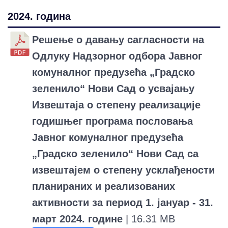
2024. година
Решење о давању сагласности на
Одлуку Надзорног одбора Јавног
комуналног предузећа „Градско
зеленило“ Нови Сад о усвајању
Извештаја о степену реализације
годишњег програма пословања
Јавног комуналног предузећа
„Градско зеленило“ Нови Сад са
извештајем о степену усклађености
планираних и реализованих
активности за период 1. јануар - 31.
март 2024. године
| 16.31 MB