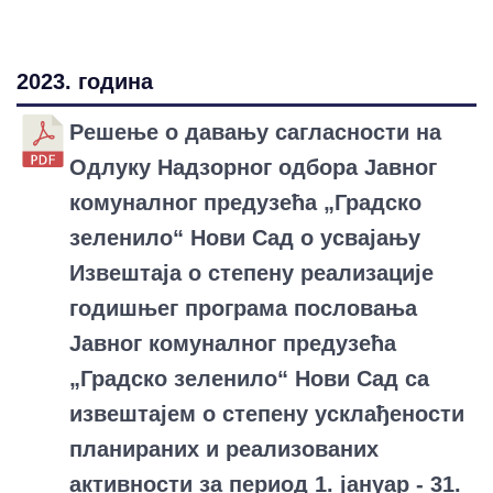
2023. година
Решење о давању сагласности на
Одлуку Надзорног одбора Јавног
комуналног предузећа „Градско
зеленило“ Нови Сад о усвајању
Извештаја о степену реализације
годишњег програма пословања
Јавног комуналног предузећа
„Градско зеленило“ Нови Сад са
извештајем о степену усклађености
планираних и реализованих
активности за период 1. јануар - 31.