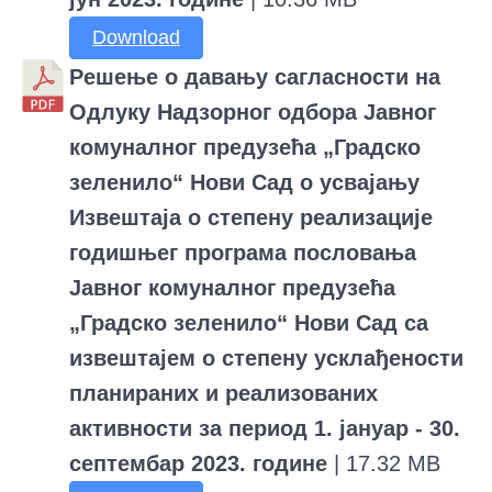
Download
Решење о давању сагласности на
Одлуку Надзорног одбора Јавног
комуналног предузећа „Градско
зеленило“ Нови Сад о усвајању
Извештаја о степену реализације
годишњег програма пословања
Јавног комуналног предузећа
„Градско зеленило“ Нови Сад са
извештајем о степену усклађености
планираних и реализованих
активности за период 1. јануар - 30.
септембар 2023. године
| 17.32 MB