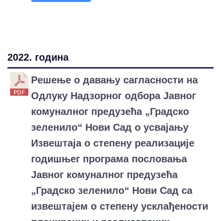
2022. година
Решење о давању сагласности на
Одлуку Надзорног одбора Јавног
комуналног предузећа „Градско
зеленило“ Нови Сад о усвајању
Извештаја о степену реализације
годишњег програма пословања
Јавног комуналног предузећа
„Градско зеленило“ Нови Сад са
извештајем о степену усклађености