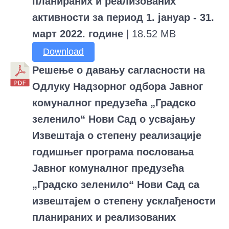
планираних и реализованих
активности за период 1. јануар - 31.
март 2022. године
| 18.52 MB
Download
Решење о давању сагласности на
Одлуку Надзорног одбора Јавног
комуналног предузећа „Градско
зеленило“ Нови Сад о усвајању
Извештаја о степену реализације
годишњег програма пословања
Јавног комуналног предузећа
„Градско зеленило“ Нови Сад са
извештајем о степену усклађености
планираних и реализованих