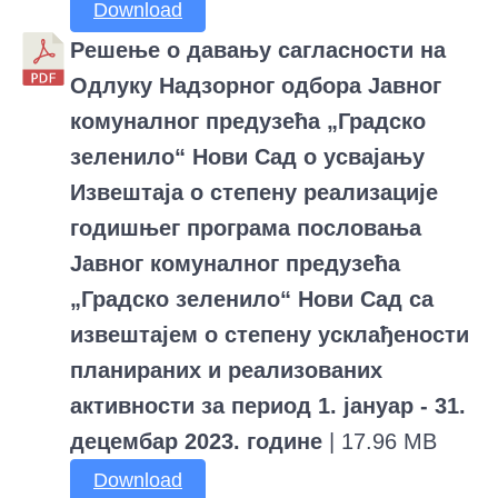
Download
Решење о давању сагласности на
Одлуку Надзорног одбора Јавног
комуналног предузећа „Градско
зеленило“ Нови Сад о усвајању
Извештаја о степену реализације
годишњег програма пословања
Јавног комуналног предузећа
„Градско зеленило“ Нови Сад са
извештајем о степену усклађености
планираних и реализованих
активности за период 1. јануар - 31.
децембар 2023. године
| 17.96 MB
Download