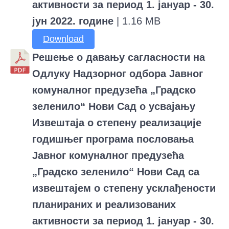
активности за период 1. јануар - 30.
јун 2022. године
| 1.16 MB
Download
Решење о давању сагласности на
Одлуку Надзорног одбора Јавног
комуналног предузећа „Градско
зеленило“ Нови Сад о усвајању
Извештаја о степену реализације
годишњег програма пословања
Јавног комуналног предузећа
„Градско зеленило“ Нови Сад са
извештајем о степену усклађености
планираних и реализованих
активности за период 1. јануар - 30.