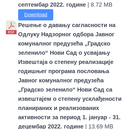
септембар 2022. године
| 8.72 MB
Download
Решење о давању сагласности на
Одлуку Надзорног одбора Јавног
комуналног предузећа „Градско
зеленило“ Нови Сад о усвајању
Извештаја о степену реализације
годишњег програма пословања
Јавног комуналног предузећа
„Градско зеленило“ Нови Сад са
извештајем о степену усклађености
планираних и реализованих
активности за период 1. јануар - 31.
децембар 2022. године
| 13.69 MB