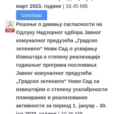
март 2023. године
| 18.45 MB
Download
Решење о давању сагласности на
Одлуку Надзорног одбора Јавног
комуналног предузећа „Градско
зеленило“ Нови Сад о усвајању
Извештаја о степену реализације
годишњег програма пословања
Јавног комуналног предузећа
„Градско зеленило“ Нови Сад са
извештајем о степену усклађености
планираних и реализованих
активности за период 1. јануар - 30.
јун 2023. године
| 10.36 MB