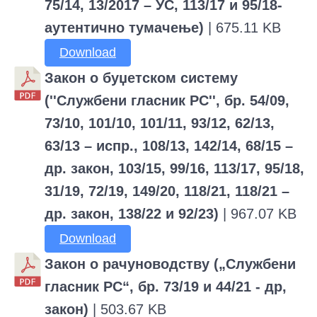
75/14, 13/2017 – УС, 113/17 и 95/18-
аутентично тумачење)
| 675.11 KB
Download
Закон о буџетском систему
(''Службени гласник РС'', бр. 54/09,
73/10, 101/10, 101/11, 93/12, 62/13,
63/13 – испр., 108/13, 142/14, 68/15 –
др. закон, 103/15, 99/16, 113/17, 95/18,
31/19, 72/19, 149/20, 118/21, 118/21 –
др. закон, 138/22 и 92/23)
| 967.07 KB
Download
Закон о рачуноводству („Службени
гласник РС“, бр. 73/19 и 44/21 - др,
закон)
| 503.67 KB