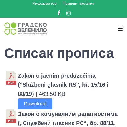
Информатор
Пријави проблем
Skip
Skip
Skip
to
to
to
Facebook
Instagram
main
content
footer
navigation
Списак прописа
Zakon o javnim preduzećima
("Službeni glasnik RS", br. 15/16 i
88/19)
| 463.50 KB
Download
Закон о комуналним делатностима
(„Службени гласник РС“, бр. 88/11,