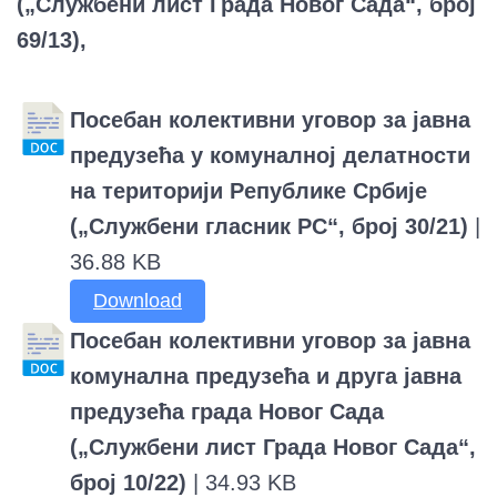
(„Службени лист Града Новог Сада“, број
69/13),
Посебан колективни уговор за јавна
предузећа у комуналној делатности
на територији Републике Србије
(„Службени гласник РС“, број 30/21)
|
36.88 KB
Download
Посебан колективни уговор за јавна
комунална предузећа и друга јавна
предузећа града Новог Сада
(„Службени лист Града Новог Сада“,
број 10/22)
| 34.93 KB