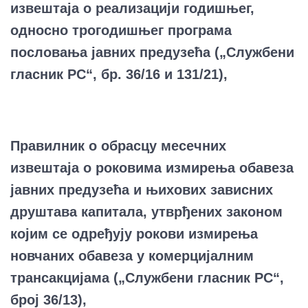
извештаја о реализацији годишњег,
односно трогодишњег програма
пословања јавних предузећа („Службени
гласник РС“, бр. 36/16 и 131/21),
Правилник о обрасцу месечних
извештаја о роковима измирења обавеза
јавних предузећа и њихових зависних
друштава капитала, утврђених законом
којим се одређују рокови измирења
новчаних обавеза у комерцијалним
трансакцијама („Службени гласник РС“,
број 36/13),