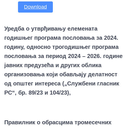
Download
Уредба о утврђивању елемената
годишњег програма пословања за 2024.
годину, односно трогодишњег програма
пословања за период 2024 – 2026. године
јавних предузећа и других облика
организовања који обављају делатност
од општег интереса („Службени гласник
РС“, бр. 89/23 и 104/23),
Правилник о обрасцима тромесечних