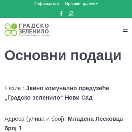
Информатор
Пријави проблем
Skip
Skip
Skip
to
to
to
Facebook
Instagram
main
content
footer
navigation
Основни подаци
Назив :
Јавно комунално предузеће
„Градско зеленило“ Нови Сад
Адреса (улица и број):
Младена Лесковца
број 1