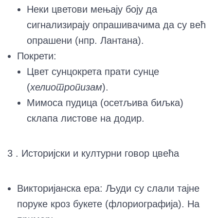
Неки цветови мењају боју да
сигнализирају опрашивачима да су већ
опрашени (нпр. Лантана).
Покрети:
Цвет сунцокрета прати сунце
(
хелиотропизам
).
Мимоса пудица (осетљива биљка)
склапа листове на додир.
3 . Историјски и културни говор цвећа
Викторијанска ера: Људи су слали тајне
поруке кроз букете (флориографија). На