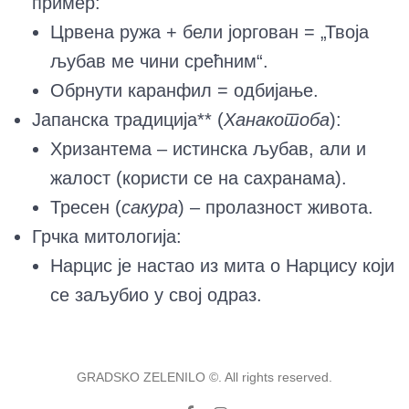
пример:
Црвена ружа + бели јоргован = „Твоја
љубав ме чини срећним“.
Обрнути каранфил = одбијање.
Јапанска традиција** (
Ханакотоба
):
Хризантема – истинска љубав, али и
жалост (користи се на сахранама).
Тресен (
сакура
) – пролазност живота.
Грчка митологија:
Нарцис је настао из мита о Нарцису који
се заљубио у свој одраз.
GRADSKO ZELENILO ©. All rights reserved.