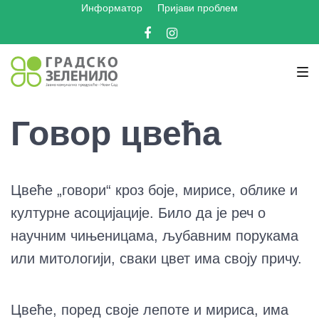
Информатор
Пријави проблем
Skip
Skip
Skip
to
to
to
Facebook
Instagram
main
content
footer
navigation
Говор цвећа
Цвеће „говори“ кроз боје, мирисе, облике и
културне асоцијације. Било да је реч о
научним чињеницама, љубавним порукама
или митологији, сваки цвет има своју причу.
Цвеће, поред своје лепоте и мириса, има