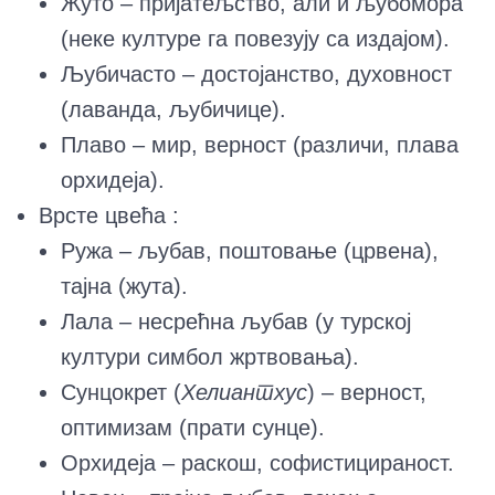
Жуто – пријатељство, али и љубомора
(неке културе га повезују са издајом).
Љубичасто – достојанство, духовност
(лаванда, љубичице).
Плаво – мир, верност (различи, плава
орхидеја).
Врсте цвећа :
Ружа – љубав, поштовање (црвена),
тајна (жута).
Лала – несрећна љубав (у турској
култури симбол жртвовања).
Сунцокрет (
Хелиантхус
) – верност,
оптимизам (прати сунце).
Орхидеја – раскош, софистицираност.