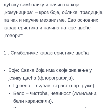
дубоку симболику и начин на који
„комуницира“ – кроз боје, облике, традиције,
па чак и научне механизме. Ево основних
карактеристика и начина на које цвеће
„говори“:
1 . Симболичке карактеристике цвећа
Боје: Свака боја има своје значење у
језику цвећа (флорографија):
Црвено – љубав, страст (нпр. руже).
Бело – чистоћа, невиност (лљиљани,
бели каранфили).