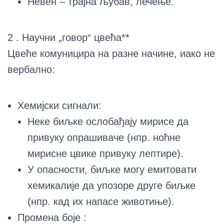
Невен – трајна љубав, лечење.
2 . Научни „говор“ цвећа**
Цвеће комуницира на разне начине, иако не
вербално:
Хемијски сигнали:
Неке биљке ослобађају мирисе да
привуку опрашиваче (нпр. ноћне
мирисне цвике привуку лептире).
У опасности, биљке могу емитовати
хемикалије да упозоре друге биљке
(нпр. кад их напасе животиње).
Промена боје :